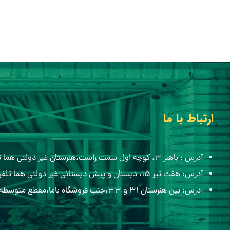
ارتباط با ما
آدرس : باهنر ۳، کوچه اول سمت راست،هنرستان غیر دولتی هما تلفن:۰۵۱۳۸۸۴۸۴۳۶
آدرس: هفت تیر ۱۵، دبستان و پیش دبستانی غیر دولتی هما تلفن:۰۵۱۳۸۶۸۲۷۰۰
آدرس: بین هنرستان ۳۱ و ۳۳،جنب فروشگاه باما،مقطع متوسطه اول هما تلفن:۰۹۱۵۷۷۰۶۵۱۲