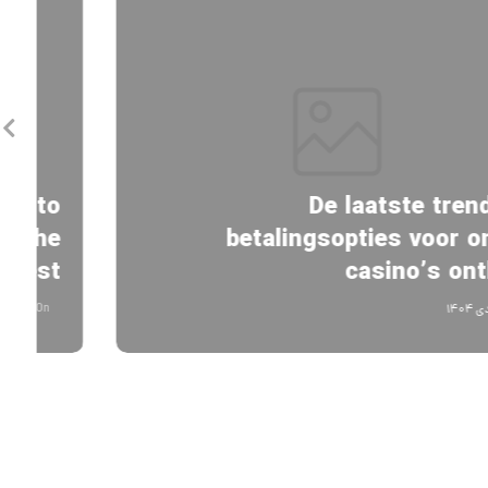
De laatste trends in
betalingsopties voor online
casino’s onthuld
On
۱۸ دی ۱۴۰۴