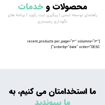
محصولات و
خدمات
راهنمای توسعه ایمنی | پیگیری ثبت رکورد | برنامه های
نگهداری رجیستری
[recent_products per_page=”3″ columns=”3″
orderby=”date” order=”DESC”]
ما استخدامتان می کنیم، به
ما بپیوندید