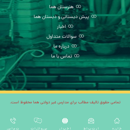
هنرستان هما
پیش دبستانی و دبستان هما
اخبار
سوالات متداول
درباره ما
تماس با ما
تمامی حقوق تالیف مطالب برای مدارس غیر دولتی هما محفوظ است.
خ ا ن ه
ا ر ت ب ا ط
ا خ ب ا ر
س و ا ل ا ت
ت م ا س