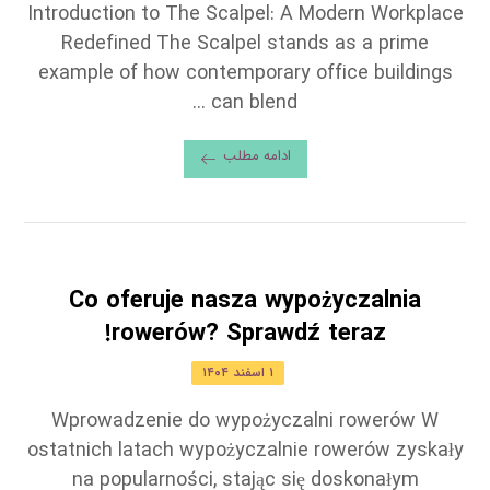
Introduction to The Scalpel: A Modern Workplace
Redefined The Scalpel stands as a prime
example of how contemporary office buildings
can blend ...
ادامه مطلب
Co oferuje nasza wypożyczalnia
rowerów? Sprawdź teraz!
۱ اسفند ۱۴۰۴
Wprowadzenie do wypożyczalni rowerów W
ostatnich latach wypożyczalnie rowerów zyskały
na popularności, stając się doskonałym