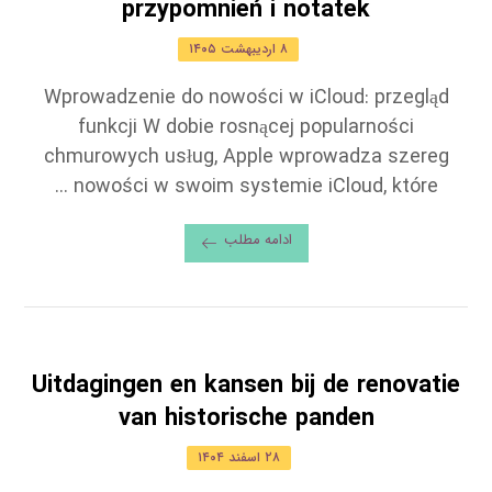
przypomnień i notatek
۸ اردیبهشت ۱۴۰۵
Wprowadzenie do nowości w iCloud: przegląd
funkcji W dobie rosnącej popularności
chmurowych usług, Apple wprowadza szereg
nowości w swoim systemie iCloud, które ...
ادامه مطلب
Uitdagingen en kansen bij de renovatie
van historische panden
۲۸ اسفند ۱۴۰۴