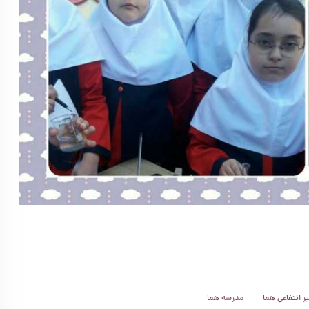
 انتفاعی هما
مدرسه هما