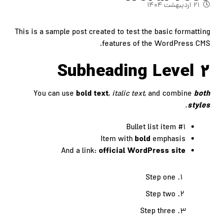
۲۱ اردیبهشت ۱۴۰۴
This is a sample post created to test the basic formatting
features of the WordPress CMS.
Subheading Level 2
bold text
both
You can use
,
italic text
, and combine
styles
.
Bullet list item #1
bold
Item with
emphasis
official WordPress site
And a link:
Step one
Step two
Step three