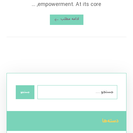
empowerment. At its core, ...
ادامه مطلب
جستجو
دسته‌ها