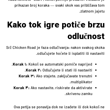
Kada kliknete “Start”, kokoš počinje prelaziti. Vizualno je
prikazan broj koraka — svaki skok vas približava tom
zlatnom jajetu.
Kako tok igre potiče brzu
odlučnost
Srž Chicken Road je faza odlučivanja: nakon svakog skoka
odlučujete hoćete li isplatiti ili nastaviti.
Korak 1:
Kokoš se automatski pomiče naprijed.
Korak 2:
Odlučujete li stati ili nastaviti.
Korak 3:
Ako stajete, zaključavate trenutni
multiplikator.
Korak 4:
Ako nastavite, riskirate da aktivirate
skrivenu zamku.
Ova petlja se ponavlja dok ne izađete ili dok kokoš ne