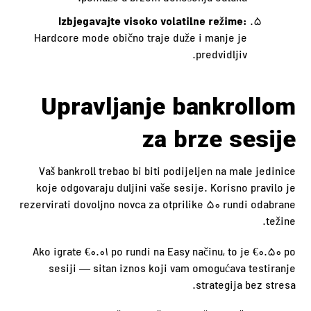
Izbjegavajte visoko volatilne režime:
Hardcore mode obično traje duže i manje je
predvidljiv.
Upravljanje bankrollom
za brze sesije
Vaš bankroll trebao bi biti podijeljen na male jedinice
koje odgovaraju duljini vaše sesije. Korisno pravilo je
rezervirati dovoljno novca za otprilike 50 rundi odabrane
težine.
Ako igrate €0.01 po rundi na Easy načinu, to je €0.50 po
sesiji — sitan iznos koji vam omogućava testiranje
strategija bez stresa.