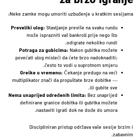
za brzo igranje
Neke zamke mogu umoriti uzbuđenje u kratkim sesijama:
Preveliki ulog:
Stavljanje previše na svaku rundu
može isprazniti vaš bankroll prije nego što
odigrate nekoliko rundi.
Potraga za gubicima:
Nakon gubitka možete
povećati ulog misleći da ćete brzo nadoknaditi;
često to vodi u suprotnom smjeru.
Greške u vremenu:
Čekanje predugo na veći
multiplikator znači da propuštate brze dobitke —
ili gubite sve.
Nema unaprijed određenih limita:
Bez unaprijed
definirane granice dobitka ili gubitka možete
nastaviti igrati dok ne dođe do umora.
Discipliniran pristup održava vaše sesije brzim i
zabavnim.