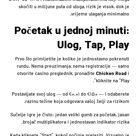
S RTP od 98 % i maksimalnim multiplikatorima koji mogu
skočiti u milijune puta od uloga, rizik je visok, dok je
vrijeme ulaganja minimalno.
Početak u jednoj minuti:
Ulog, Tap, Play
Prvo što primijetite je koliko je jednostavno pokrenuti
rundu. Nema preuzimanja, nema registracije — samo
Chicken Road
otvorite casino preglednik, pronađite
i
kliknite na “Play”.
Postavljate svoj ulog — od €0.01 do €150 — i odaberete
razinu težine koja odgovara vašoj želji za rizikom.
Sučelje igre je čisto: jedan veliki gumb za početak, jasan
brojač multiplikatora i jednostavan indikator rizika.