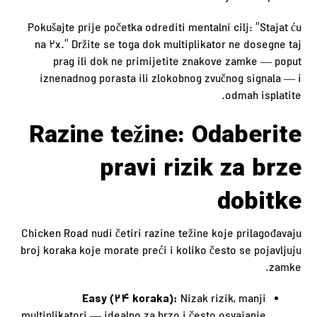
Pokušajte prije početka odrediti mentalni cilj: “Stajat ću
na 2x.” Držite se toga dok multiplikator ne dosegne taj
prag ili dok ne primijetite znakove zamke — poput
iznenadnog porasta ili zlokobnog zvučnog signala — i
odmah isplatite.
Razine težine: Odaberite
pravi rizik za brze
dobitke
Chicken Road nudi četiri razine težine koje prilagođavaju
broj koraka koje morate preći i koliko često se pojavljuju
zamke.
Easy (24 koraka):
Nizak rizik, manji