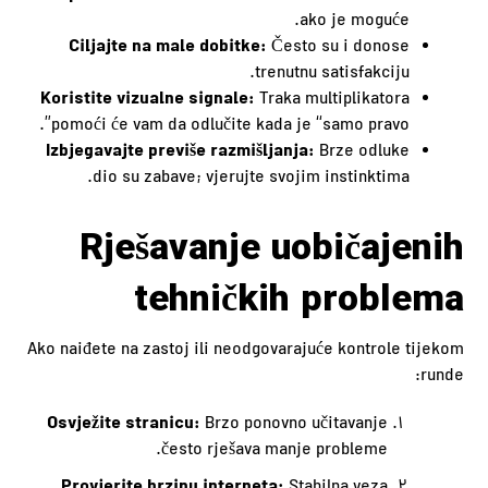
ako je moguće.
Ciljajte na male dobitke:
Često su i donose
trenutnu satisfakciju.
Koristite vizualne signale:
Traka multiplikatora
pomoći će vam da odlučite kada je “samo pravo”.
Izbjegavajte previše razmišljanja:
Brze odluke
dio su zabave; vjerujte svojim instinktima.
Rješavanje uobičajenih
tehničkih problema
Ako naiđete na zastoj ili neodgovarajuće kontrole tijekom
runde:
Osvježite stranicu:
Brzo ponovno učitavanje
često rješava manje probleme.
Provjerite brzinu interneta: