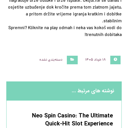
nagrađuje brze odluke i brze isplate. Uključite se danas i
osjetite uzbuđenje dok kročite prema tom zlatnom jajetu,
a pritom držite vrijeme igranja kratkim i dobitke
stabilnim.
Spremni? Kliknite na play odmah i neka vas kokoš vodi do
trenutnih dobitaka!
۱۸ خرداد ۱۴۰۵
دسته‌بندی نشده
نوشته های مرتبط ...
Neo Spin Casino: The Ultimate
Quick‑Hit Slot Experience