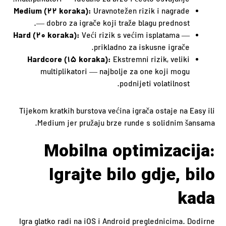
multiplikatori — idealno za brzo i često osvajanje.
Medium (22 koraka):
Uravnotežen rizik i nagrade
— dobro za igrače koji traže blagu prednost.
Hard (20 koraka):
Veći rizik s većim isplatama —
prikladno za iskusne igrače.
Hardcore (15 koraka):
Ekstremni rizik, veliki
multiplikatori — najbolje za one koji mogu
podnijeti volatilnost.
Tijekom kratkih burstova većina igrača ostaje na Easy ili
Medium jer pružaju brze runde s solidnim šansama.
Mobilna optimizacija:
Igrajte bilo gdje, bilo
kada
Igra glatko radi na iOS i Android preglednicima. Dodirne