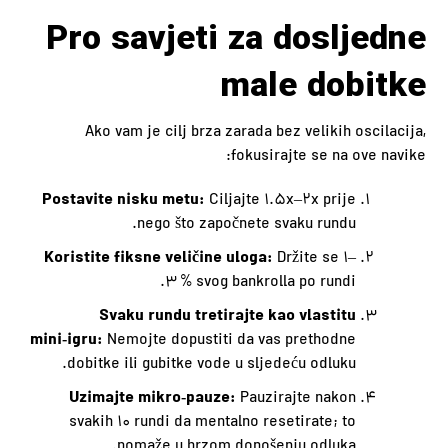
Pro savjeti za dosljedne
male dobitke
Ako vam je cilj brza zarada bez velikih oscilacija,
fokusirajte se na ove navike:
Postavite nisku metu:
Ciljajte 1.5x–2x prije
nego što započnete svaku rundu.
Koristite fiksne veličine uloga:
Držite se 1–
3 % svog bankrolla po rundi.
Svaku rundu tretirajte kao vlastitu
mini‑igru:
Nemojte dopustiti da vas prethodne
dobitke ili gubitke vode u sljedeću odluku.
Uzimajte mikro‑pauze:
Pauzirajte nakon
svakih 10 rundi da mentalno resetirate; to
pomaže u brzom donošenju odluka.