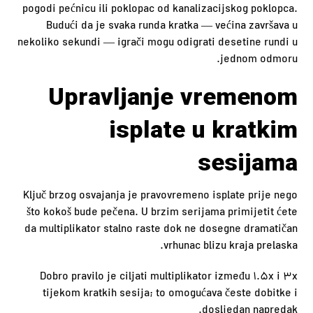
pogodi pećnicu ili poklopac od kanalizacijskog poklopca.
Budući da je svaka runda kratka — većina završava u
nekoliko sekundi — igrači mogu odigrati desetine rundi u
jednom odmoru.
Upravljanje vremenom
isplate u kratkim
sesijama
Ključ brzog osvajanja je pravovremeno isplate prije nego
što kokoš bude pečena. U brzim serijama primijetit ćete
da multiplikator stalno raste dok ne dosegne dramatičan
vrhunac blizu kraja prelaska.
Dobro pravilo je ciljati multiplikator između 1.5x i 3x
tijekom kratkih sesija; to omogućava česte dobitke i
dosljedan napredak.