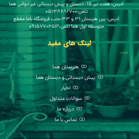
آدرس: هفت تیر ۱۵، دبستان و پیش دبستانی غیر دولتی هما
تلفن:۰۵۱۳۸۶۸۲۷۰۰
آدرس: بین هنرستان ۳۱ و ۳۳،جنب فروشگاه باما،مقطع
متوسطه اول هما تلفن:۰۹۱۵۷۷۰۶۵۱۲
لینک های مفید
هنرستان هما
پیش دبستانی و دبستان هما
اخبار
سوالات متداول
درباره ما
تماس با ما