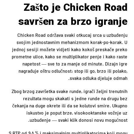
Zašto je Chicken Road
savršen za brzo igranje
Chicken Road održava svaki otkucaj srca u uzbuđenju
svojim jednostavnim mehanizmom korak-po-korak. U
jednoj sesiji možete vidjeti kako kokoš preskače preko
prometne ulice, kako se multiplikator penje i kako raste
napetost — sve to za manje od minute. Dizajn igre
nagrađuje oštru odlučnost: stop ili go, brzo ili polako,
svaka odluka djeluje odmah.
Zbog brzog završetka svake runde, igrači željni trenutnih
rezultata mogu skakati s jedne runde na drugu bez
čekanja na duge okrete ili da se kolutovi smire. Ukupno
iskustvo je poput brze, visokooktanske vožnje uz
uzbuđenje — svaki klik donosi novu mogućnost.