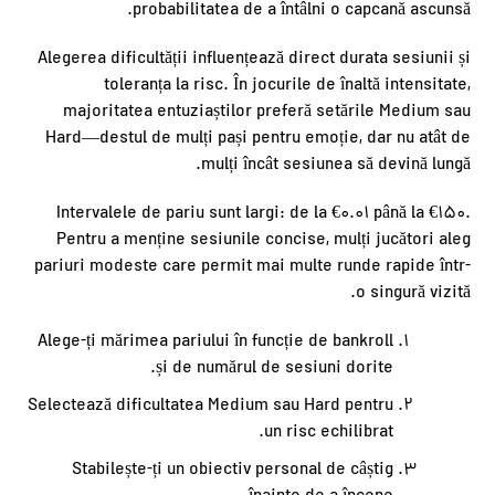
probabilitatea de a întâlni o capcană ascunsă.
Alegerea dificultății influențează direct durata sesiunii și
toleranța la risc. În jocurile de înaltă intensitate,
majoritatea entuziaștilor preferă setările Medium sau
Hard—destul de mulți pași pentru emoție, dar nu atât de
mulți încât sesiunea să devină lungă.
Intervalele de pariu sunt largi: de la €0.01 până la €150.
Pentru a menține sesiunile concise, mulți jucători aleg
pariuri modeste care permit mai multe runde rapide într-
o singură vizită.
Alege-ți mărimea pariului în funcție de bankroll
și de numărul de sesiuni dorite.
Selectează dificultatea Medium sau Hard pentru
un risc echilibrat.
Stabilește-ți un obiectiv personal de câștig