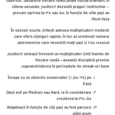
cash‑out. Deoarece fiecare rundă poate oscila dramatic în
câteva secunde, jucătorii dezvoltă praguri instinctive—
precum oprirea la 3x sau 5x, în funcție de câte pași au
făcut deja.
În sesiuni scurte, țintești adesea multiplicatori modesti
care oferă câștiguri rapide, în loc să urmărești numere
astronomice care necesită mulți pași și risc crescut.
Jucătorii setează frecvent un multiplicator țintă înainte de
fiecare rundă—această disciplină previne
supraextinderea în perioadele de streak-uri bune.
Începe cu un obiectiv conservator (1.5x–2x) pe
Easy.
Dacă ești pe Medium sau Hard, ia în considerare
creșterea la 3x–5x.
Adaptează în funcție de câți pași au fost parcurși
până acum.