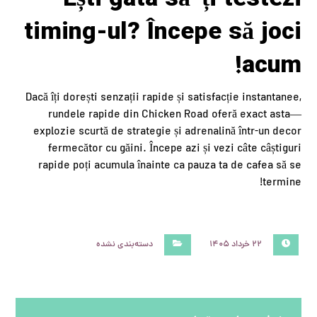
timing-ul? Începe să joci
acum!
Dacă îți dorești senzații rapide și satisfacție instantanee,
rundele rapide din Chicken Road oferă exact asta—
explozie scurtă de strategie și adrenalină într-un decor
fermecător cu găini. Începe azi și vezi câte câștiguri
rapide poți acumula înainte ca pauza ta de cafea să se
termine!
۲۲ خرداد ۱۴۰۵
دسته‌بندی نشده