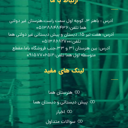
ارتباط با ما
آدرس : باهنر ۳، کوچه اول سمت راست،هنرستان غیر دولتی
هما تلفن:۰۵۱۳۸۸۴۸۴۳۶
آدرس: هفت تیر ۱۵، دبستان و پیش دبستانی غیر دولتی هما
تلفن:۰۵۱۳۸۶۸۲۷۰۰
آدرس: بین هنرستان ۳۱ و ۳۳،جنب فروشگاه باما،مقطع
متوسطه اول هما تلفن:۰۹۱۵۷۷۰۶۵۱۲
لینک های مفید
هنرستان هما
پیش دبستانی و دبستان هما
اخبار
سوالات متداول