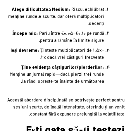
Alege dificultatea Medium:
Riscul echilibrat
menține rundele scurte, dar oferă multiplicatori
decenți.
Începe mic:
Pariu între €0.05–€0.10 pe rundă
pentru a rămâne în limite sigure.
Ieși devreme:
Țintește multiplicatori de 1.5x–
2x dacă vrei câștiguri frecvente.
Ține evidența câștigurilor/pierderilor:
Menține un jurnal rapid—dacă pierzi trei runde
la rând, oprește-te înainte de următoarea.
Această abordare disciplinată se potrivește perfect pentru
sesiuni scurte, de înaltă intensitate, oferindu-ți un venit
constant fără expunere prelungită la volatilitate.
Ești gata să-ți testezi