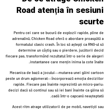
Road atenția în sesiuni
scurte
Pentru cei care se bucură de explozii rapide, pline de
adrenalină, Chicken Road oferă o abordare proaspătă a
formatului clasic crash. În loc să aștepți ca RNG-ul să
determine un câștig sau o pierdere, jucătorii decid
fiecare pas, transformând rezultatul într-o serie de alegeri
instantanee care mențin inima la cote înalte.
Mecanica de bază a jocului—mutarea unei găini cartoon
peste un drum aglomerat—încorporează emoția deciziilor
rapide. Fiecare pas înainte reprezintă un micro-pariu:
decizi dacă să continui sau să iei bani înainte ca găina să
cadă într-o capcană neașteptată.
Acest ritm atrage utilizatorii de pe mobil, navetiști sau