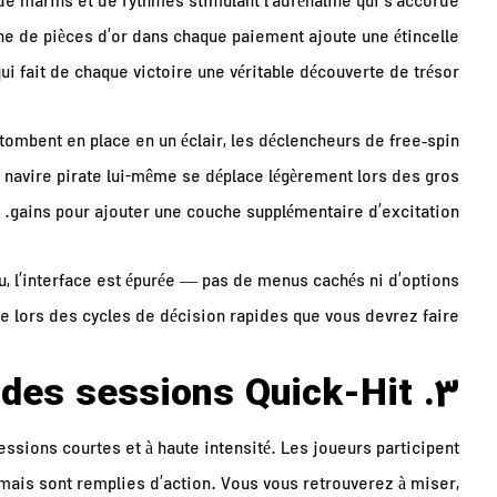
e marins et de rythmes stimulant l’adrénaline qui s’accorde
he de pièces d’or dans chaque paiement ajoute une étincelle
ui fait de chaque victoire une véritable découverte de trésor.
 tombent en place en un éclair, les déclencheurs de free‑spin
le navire pirate lui-même se déplace légèrement lors des gros
gains pour ajouter une couche supplémentaire d’excitation.
eu, l’interface est épurée — pas de menus cachés ni d’options
e lors des cycles de décision rapides que vous devrez faire.
3. Fonctionnement des sessions Quick‑Hit
essions courtes et à haute intensité. Les joueurs participent
mais sont remplies d’action. Vous vous retrouverez à miser,