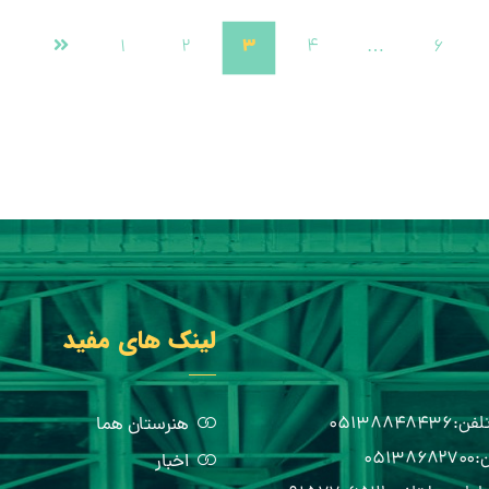
۳
۱
۲
۴
…
۶
لینک های مفید
هنرستان هما
اخبار