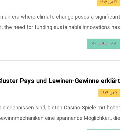
۲۱ دی ۱۴۰۴
In an era where climate change poses a significant
t, the need for funding sustainable innovations has ...
ادامه مطلب
luster Pays und Lawinen-Gewinne erklärt
۷ دی ۱۴۰۴
ielerlebnissen sind, bieten Casino-Spiele mit hoher
winnmechaniken eine spannende Möglichkeit, die ...