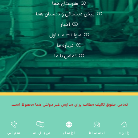
هنرستان هما
پیش دبستانی و دبستان هما
اخبار
سوالات متداول
درباره ما
تماس با ما
تمامی حقوق تالیف مطالب برای مدارس غیر دولتی هما محفوظ است.
خ ا ن ه
ا ر ت ب ا ط
ا خ ب ا ر
س و ا ل ا ت
ت م ا س