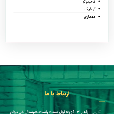
کامپیوتر
گرافیک
معماری
ارتباط با ما
آدرس : باهنر ۳، کوچه اول سمت راست،هنرستان غیر دولتی