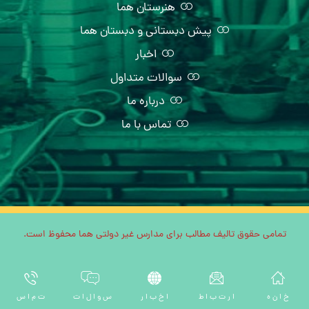
هنرستان هما
پیش دبستانی و دبستان هما
اخبار
سوالات متداول
درباره ما
تماس با ما
تمامی حقوق تالیف مطالب برای مدارس غیر دولتی هما محفوظ است.
خ ا ن ه
ا ر ت ب ا ط
ا خ ب ا ر
س و ا ل ا ت
ت م ا س