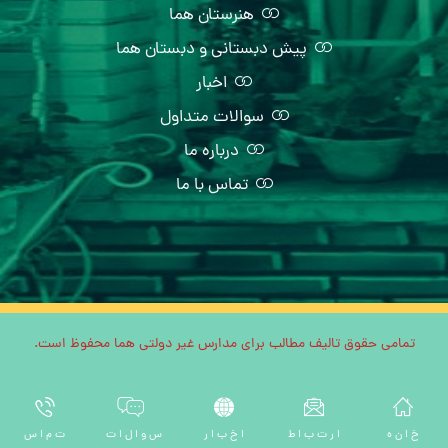
هنرستان هما
پیش دبستانی و دبستان هما
اخبار
سوالات متداول
درباره ما
تماس با ما
تمامی حقوق تالیف مطالب برای مدارس غیر دولتی هما محفوظ است.
خ ا ن ه
ا ر ت ب ا ط
ا خ ب ا ر
س و ا ل ا ت
ت م ا س