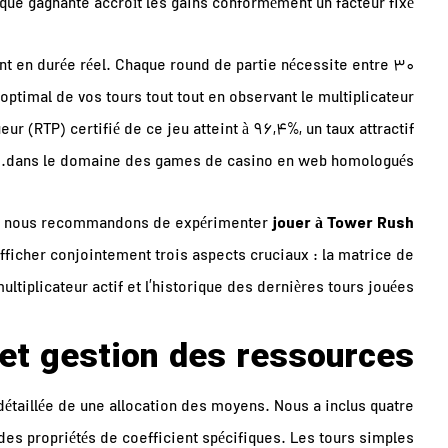
aque gagnante accroît les gains conformément un facteur fixé.
nt en durée réel. Chaque round de partie nécessite entre 30
optimal de vos tours tout tout en observant le multiplicateur
ur (RTP) certifié de ce jeu atteint à 96,4%, un taux attractif
dans le domaine des games de casino en web homologués.
jouer à Tower Rush
jeu, nous recommandons de expérimenter
afficher conjointement trois aspects cruciaux : la matrice de
tiplicateur actif et l’historique des dernières tours jouées.
 et gestion des ressources
taillée de une allocation des moyens. Nous a inclus quatre
des propriétés de coefficient spécifiques. Les tours simples