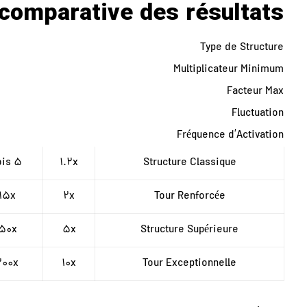
comparative des résultats
Type de Structure
Multiplicateur Minimum
Facteur Max
Fluctuation
Fréquence d’Activation
5 fois
1.2x
Structure Classique
15x
2x
Tour Renforcée
50x
5x
Structure Supérieure
200x
10x
Tour Exceptionnelle