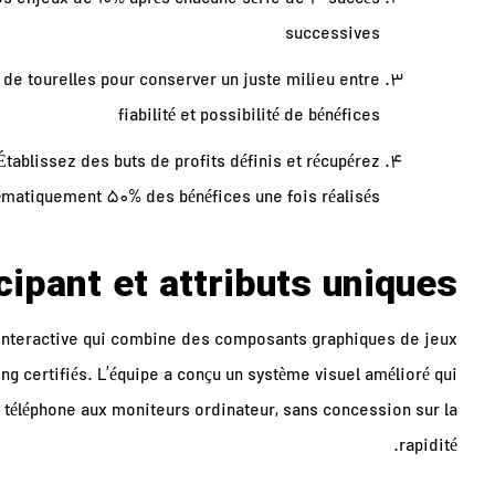
os enjeux de 10% après chacune série de 3 succès
successives
 de tourelles pour conserver un juste milieu entre
fiabilité et possibilité de bénéfices
Établissez des buts de profits définis et récupérez
ématiquement 50% des bénéfices une fois réalisés
cipant et attributs uniques
 interactive qui combine des composants graphiques de jeux
g certifiés. L’équipe a conçu un système visuel amélioré qui
u téléphone aux moniteurs ordinateur, sans concession sur la
rapidité.