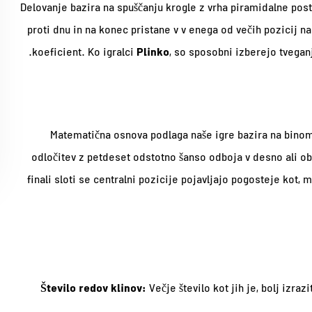
Delovanje bazira na spuščanju krogle z vrha piramidalne post
proti dnu in na konec pristane v v enega od večih pozicij na
Plinko
koeficient. Ko igralci
, so sposobni izberejo tveganje
Matematična osnova podlaga naše igre bazira na binomn
odločitev z petdeset odstotno šanso odboja v desno ali obr
finali sloti se centralni pozicije pojavljajo pogosteje kot
Število redov klinov:
Večje število kot jih je, bolj izraz