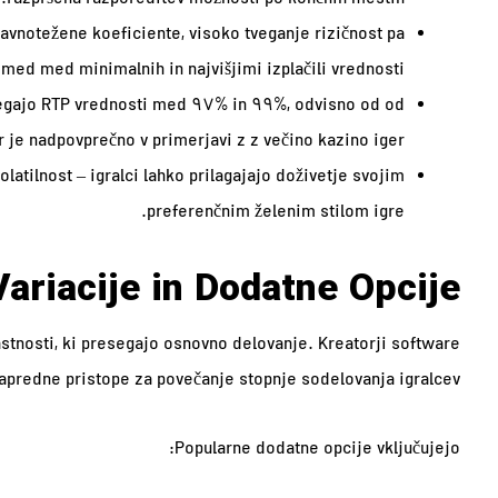
razpršena razporeditev možnosti po končnih mestih.
avnotežene koeficiente, visoko tveganje rizičnost pa
 med med minimalnih in najvišjimi izplačili vrednosti.
gajo RTP vrednosti med 97% in 99%, odvisno od od
r je nadpovprečno v primerjavi z z večino kazino iger.
latilnost – igralci lahko prilagajajo doživetje svojim
preferenčnim želenim stilom igre.
ariacije in Dodatne Opcije
stnosti, ki presegajo osnovno delovanje. Kreatorji software
 napredne pristope za povečanje stopnje sodelovanja igralcev.
Popularne dodatne opcije vključujejo: