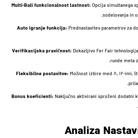
Multi-Ball funkcionalnost lastnost:
Opcija simultanega sp
sodelovanja in o
Auto igranje funkcija:
Prednastavitev parametrov za do
Verifikacijska pravičnost:
Dokazljivo Fer Fair tehnologi
runde meta z
Fleksibilne postavitve:
Možnost izbire med 8, 12-imi, šti
pril
Bonus koeficienti:
Naključno aktivirani sproženi dodatni k
Analiza Nastavi