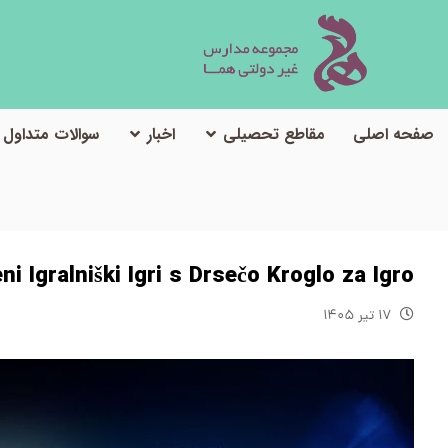
صفحه اصلی
مقاطع تحصیلی
اخبار
سوالات متداول
o za Igro
eni Igralniški Igri s Drsečo Kroglo za Igro
۱۷ تیر ۱۴۰۵