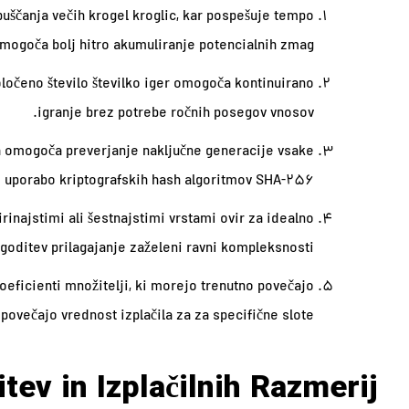
uščanja večih krogel kroglic, kar pospešuje tempo
mogoča bolj hitro akumuliranje potencialnih zmag.
ločeno število številko iger omogoča kontinuirano
igranje brez potrebe ročnih posegov vnosov.
ja omogoča preverjanje naključne generacije vsake
 uporabo kriptografskih hash algoritmov SHA-256.
rinajstimi ali šestnajstimi vrstami ovir za idealno
agoditev prilagajanje zaželeni ravni kompleksnosti.
oeficienti množitelji, ki morejo trenutno povečajo
povečajo vrednost izplačila za za specifične slote.
tev in Izplačilnih Razmerij