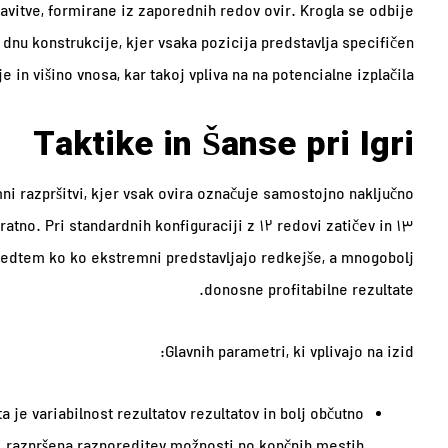
avitve, formirane iz zaporednih redov ovir. Krogla se odbije
 dnu konstrukcije, kjer vsaka pozicija predstavlja specifičen
 in višino vnosa, kar takoj vpliva na na potencialne izplačila.
Taktike in Šanse pri Igri
i razpršitvi, kjer vsak ovira označuje samostojno naključno
atno. Pri standardnih konfiguraciji z 12 redovi zatičev in 13
, medtem ko ko ekstremni predstavljajo redkejše, a mnogobolj
donosne profitabilne rezultate.
Glavnih parametri, ki vplivajo na izid:
ita je variabilnost rezultatov rezultatov in bolj občutno