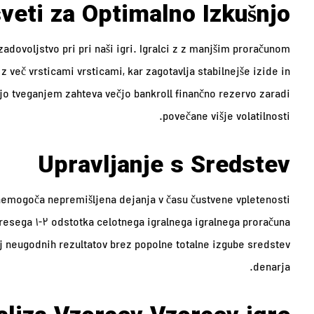
veti za Optimalno Izkušnjo
dovoljstvo pri pri naši igri. Igralci z z manjšim proračunom
 več vrsticami vrsticami, kar zagotavlja stabilnejše izide in
njo tveganjem zahteva večjo bankroll finančno rezervo zaradi
povečane višje volatilnosti.
Upravljanje s Sredstev
onemogoča nepremišljena dejanja v času čustvene vpletenosti
resega 1-2 odstotka celotnega igralnega igralnega proračuna
j neugodnih rezultatov brez popolne totalne izgube sredstev
denarja.