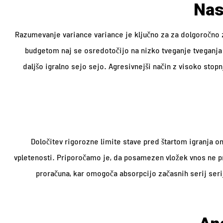
Nas
Razumevanje variance variance je ključno za za dolgoročno za
budgetom naj se osredotočijo na nizko tveganje tveganja z
daljšo igralno sejo sejo. Agresivnejši način z visoko stop
Določitev rigorozne limite stave pred štartom igranja 
vpletenosti. Priporočamo je, da posamezen vložek vnos ne p
proračuna, kar omogoča absorpcijo začasnih serij seri