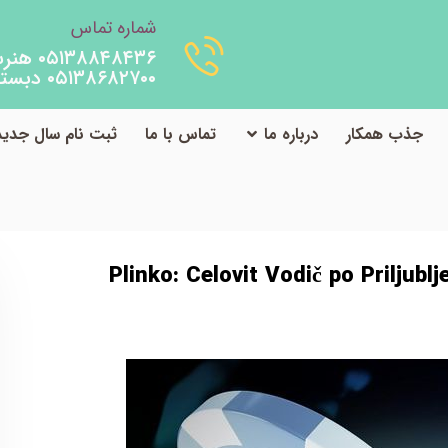
شماره تماس
۰۵۱۳۸۸۴۸۴۳۶ هنرستان
۰۵۱۳۸۶۸۲۷۰۰ دبستان
جذب همکار
درباره ما
تماس با ما
ثبت نام سال جدید
Plinko: Celovit Vodič po Priljubljeni Igralniški Igri s Drsečo Krogl
Plinko: Celovit Vodič po Priljublj