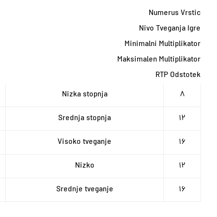
Numerus Vrstic
Nivo Tveganja Igre
Minimalni Multiplikator
Maksimalen Multiplikator
RTP Odstotek
Nizka stopnja
۸
Srednja stopnja
۱۲
Visoko tveganje
۱۶
Nizko
۱۲
Srednje tveganje
۱۶